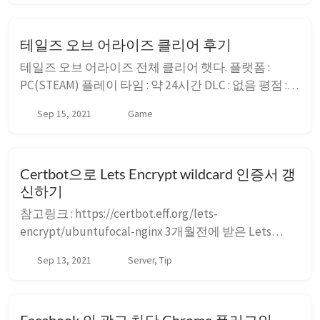
그인을 빡세게 세팅해 놨기 떄문에 전혀 몰랐지. 아무
리 그래도 이건 아닌거 같아 Utterances로 코멘트를 옮
테일즈 오브 어라이즈 클리어 후기
겼다. Github 의 Comm...
테일즈 오브 어라이즈 전체 클리어 햇다. 플랫폼 :
PC(STEAM) 플레이 타임 : 약 24시간 DLC : 없음 평점 :
50점 초반은 액션도 재미있고, 스피디한 스토리 진행
Sep 15, 2021
Game
도 좋다. 초반에는 정말 80점 이상을 줄 수 있는 게임이
라 생각한다, 백번 양보해 바람나라(미하그살) 까지는
꽤 할만하다고 생각한다 하지만 물나라() / ...
Certbot으로 Lets Encrypt wildcard 인증서 갱
신하기
참고링크 : https://certbot.eff.org/lets-
encrypt/ubuntufocal-nginx 3개월전에 받은 Lets
Encrypt 인증서가 오늘 만료되기에 갱신을 해 보기로
Sep 13, 2021
Server, Tip
했다 단순히 renew를 했더니 안되더라 bash sudo
certbot renew 아래와 같은 메시지가 뜨면서 Failed to
renew certifi...