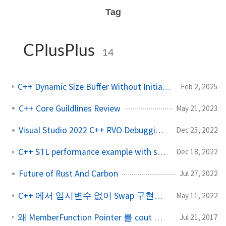
Tag
CPlusPlus
14
C++ Dynamic Size Buffer Without Initialization And Memory Leak
Feb 2, 2025
C++ Core Guildlines Review
May 21, 2023
Visual Studio 2022 C++ RVO Debugging Bug
Dec 25, 2022
C++ STL performance example with shared_ptr
Dec 18, 2022
Future of Rust And Carbon
Jul 27, 2022
C++ 에서 임시변수 없이 Swap 구현하기 퀴즈
May 11, 2022
왜 MemberFunction Pointer 를 cout 으로 출력하면 1이 나올까
Jul 21, 2017