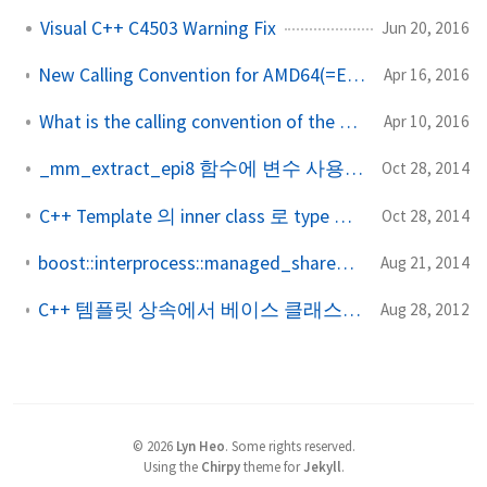
Visual C++ C4503 Warning Fix
Jun 20, 2016
New Calling Convention for AMD64(=EM64T, x64) and IA32(=x86)
Apr 16, 2016
What is the calling convention of the C++ lambda
Apr 10, 2016
_mm_extract_epi8 함수에 변수 사용시 compile error
Oct 28, 2014
C++ Template 의 inner class 로 type 선언 하기
Oct 28, 2014
boost::interprocess::managed_shared_memory의 동작에 관하여
Aug 21, 2014
C++ 템플릿 상속에서 베이스 클래스의 멤버에 접근하는 경우의 문제
Aug 28, 2012
©
2026
Lyn Heo
.
Some rights reserved.
Using the
Chirpy
theme for
Jekyll
.