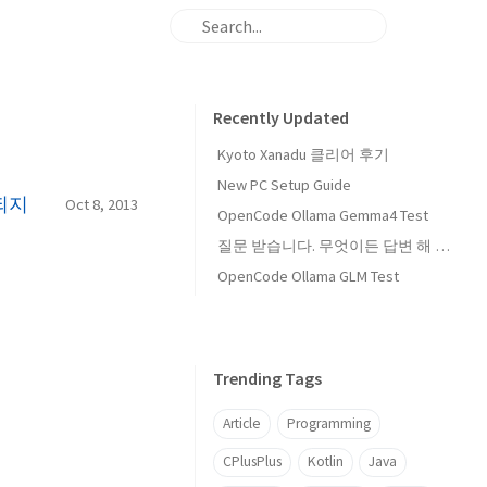
Recently Updated
Kyoto Xanadu 클리어 후기
New PC Setup Guide
 되지
Oct 8, 2013
OpenCode Ollama Gemma4 Test
질문 받습니다. 무엇이든 답변 해 드립니다
OpenCode Ollama GLM Test
Trending Tags
Article
Programming
CPlusPlus
Kotlin
Java